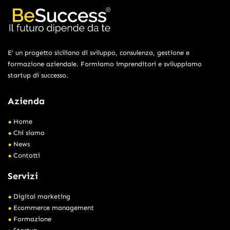
E’ un progetto siciliano di sviluppo, consulenza, gestione e
formazione aziendale. Formiamo imprenditori e sviluppiamo
startup di successo.
Azienda
Home
Chi siamo
News
Contatti
Servizi
Digital marketing
Ecommerce management
Formazione